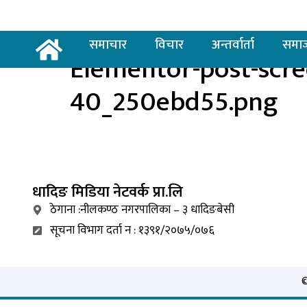
समाचार
विचार
अन्तर्वार्ता
समा
Elementor-post-scr
40_250ebd55.png
धादिङ
मिडिया नेटवर्क प्रा.लि
ठेगाना :नीलकण्ठ नगरपालिका – ३ धादिङबेसी
सूचना विभाग दर्ता न : १३९१/२०७५/०७६
©