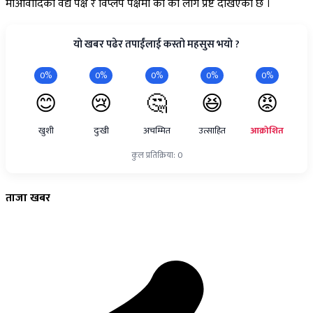
माओवादिको वैद्य पक्ष र विप्लप पक्षमा को को लागे प्रष्ट देखिएको छ ।
यो खबर पढेर तपाईंलाई कस्तो महसुस भयो ?
0%
0%
0%
0%
0%
😊
😢
🤔
😆
😡
खुशी
दुःखी
अचम्मित
उत्साहित
आक्रोशित
कुल प्रतिक्रिया: 0
ताजा
खबर