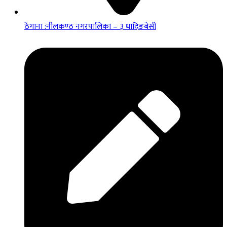
ठेगाना :नीलकण्ठ नगरपालिका – ३ धादिङबेसी