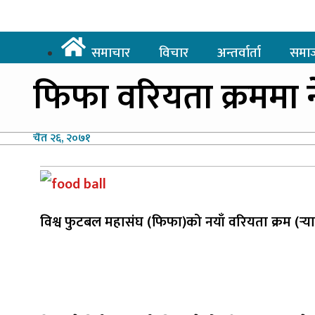
समाचार
विचार
अन्तर्वार्ता
समा
फिफा
वरियता क्रममा
चैत
२६, २०७१
विश्व फुटबल महासंघ (फिफा)को नयाँ वरियता क्रम (र्‍य