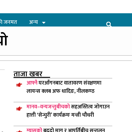
ाे जनमत
अन्य
यो
ताजा
खबर
आफ्नै
घरआँगनबाट वातावरण संरक्षणमा
लायन्स क्लब अफ धादिङ, नीलकण्ठ
मानव–वन्यजन्तुबीचको
सहअस्तित्व जोगाउन
हात्ती ‘सेन्चुरी’ कार्यक्रमः मन्त्री चौधरी
ग्यासको
बढ्दो माग र आपूर्तिबीच सन्तुलन