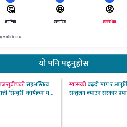
🤔
😆
😡
अचम्मित
उत्साहित
आक्रोशित
कुल प्रतिक्रिया: 0
यो
पनि पढ्नुहोस
यजन्तुबीचको
सहअस्तित्व
ग्यासको
बढ्दो माग र आपूर्त
ती ‘सेन्चुरी’ कार्यक्रमः मन्त्री
सन्तुलन ल्याउन सरकार प्रय
उद्योगमन्त्री