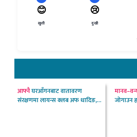
😊
😢
खुशी
दुःखी
आफ्नै
घरआँगनबाट वातावरण
मानव–वन्
संरक्षणमा लायन्स क्लब अफ धादिङ,
जोगाउन हात्
नीलकण्ठ
चौधरी