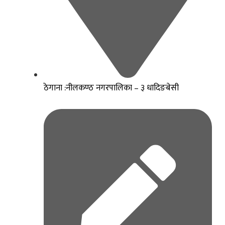
ठेगाना :नीलकण्ठ नगरपालिका – ३ धादिङबेसी