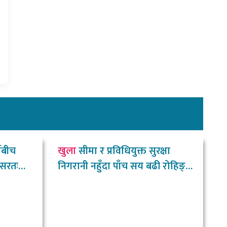
िबीच
खुला
सीमा र प्रविधियुक्त सुरक्षा
ासरतः
निगरानी नहुँदा पाँच सय बढी रोहिङ्ग्या
नेपाल छिरे