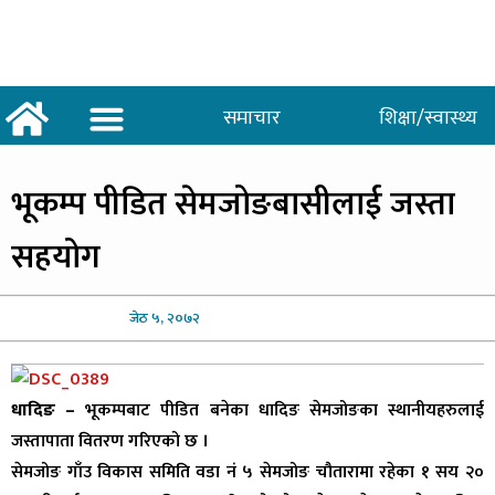
समाचार
शिक्षा/स्वास्थ्य
अर्थ/वाणिज्य
शिक्षा/स्वास्थ्य
साताकाे जनमत
भूकम्प
पीडित सेमजोङबासीलाई जस्ता
सहयोग
जेठ
५, २०७२
धादिङ –
भूकम्पबाट पीडित बनेका धादिङ सेमजोङका स्थानीयहरुलाई
जस्तापाता वितरण गरिएको छ ।
सेमजोङ गाँउ विकास समिति वडा नं ५ सेमजोङ चौतारामा रहेका १ सय २०