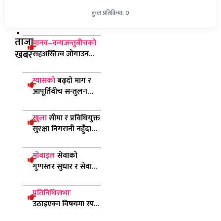
कुल प्रतिक्रिया: 0
ताजा
मानव–वन्यजन्तुबीचको
खबर
सहअस्तित्व जोगाउन
हात्ती ‘सेन्चुरी’ कार्यक्रमः
मन्त्री चौधरी
ग्यासको
बढ्दो माग र
आपूर्तिबीच सन्तुलन
ल्याउन सरकार
प्रयासरतः उद्योगमन्त्री
खुला
सीमा र प्रविधियुक्त
सुरक्षा निगरानी नहुँदा
पाँच सय बढी रोहिङ्ग्या
नेपाल छिरे
मोबाइल
सेवाको
गुणस्तर सुधार र सेवा
विस्तारमा ध्यान दिन
दूरसञ्चार प्राधिकरणको
प्रतिनिधिसभाः
निर्देशन
उठाइएका विषयमा स्पष्ट
पार्न विपक्षीको आग्रह