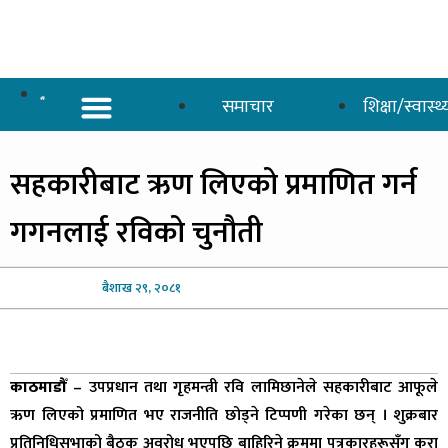
समाचार
शिक्षा/स्वास्थ्
अर्थ/वाणिज्य
शिक्षा/स्वास्थ्य
साताकाे जनमत
सहकारीबाट
ऋण लिएको प्रमाणित गर्न
गगनलाई रविको चुनौती
बैशाख
२९, २०८१
काठमाडौँ
– उपप्रधान तथा गृहमन्त्री रवि लामिछानेले सहकारीबाट आफूले
ऋण लिएको प्रमाणित भए राजनीति छोड्ने टिप्पणी गरेका छन् । शुक्रबार
प्रतिनिधिसभाको बैठक अवरोध भएपछि बाहिरिने क्रममा पत्रकारहरूसँग कुरा