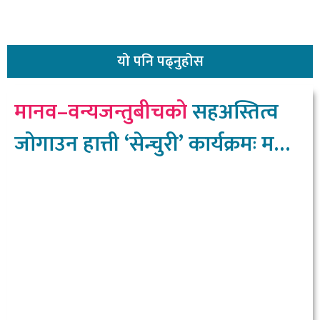
यो
पनि पढ्नुहोस
मानव–वन्यजन्तुबीचको
सहअस्तित्व
जोगाउन हात्ती ‘सेन्चुरी’ कार्यक्रमः मन्त्री
चौधरी