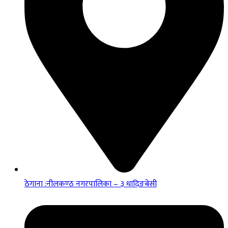
ठेगाना :नीलकण्ठ नगरपालिका – ३ धादिङबेसी