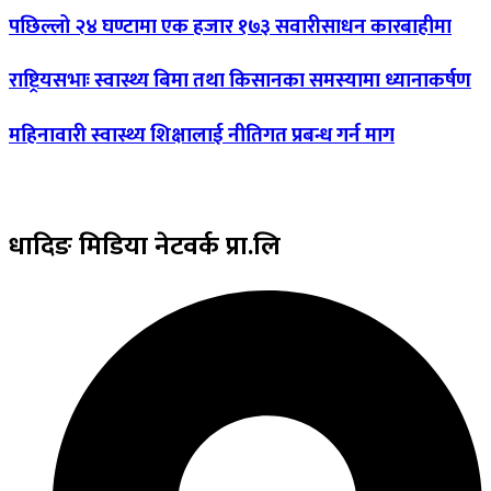
पछिल्लो
२४ घण्टामा एक हजार १७३ सवारीसाधन कारबाहीमा
राष्ट्रियसभाः
स्वास्थ्य बिमा तथा किसानका समस्यामा ध्यानाकर्षण
महिनावारी
स्वास्थ्य शिक्षालाई नीतिगत प्रबन्ध गर्न माग
धादिङ
मिडिया नेटवर्क प्रा.लि