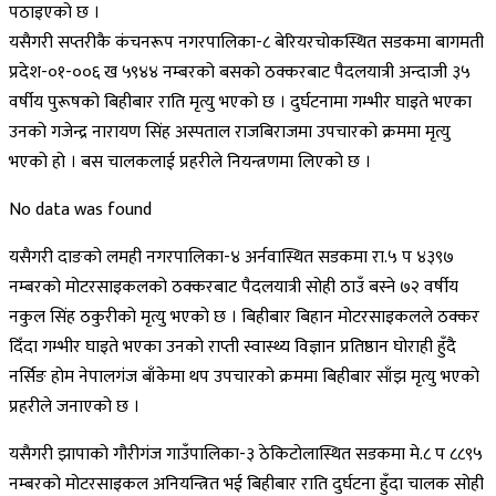
पठाइएको छ ।
यसैगरी सप्तरीकै कंचनरूप नगरपालिका-८ बेरियरचोकस्थित सडकमा बागमती
प्रदेश-०१-००६ ख ५९४४ नम्बरको बसको ठक्करबाट पैदलयात्री अन्दाजी ३५
वर्षीय पुरूषको बिहीबार राति मृत्यु भएको छ । दुर्घटनामा गम्भीर घाइते भएका
उनको गजेन्द्र नारायण सिंह अस्पताल राजबिराजमा उपचारको क्रममा मृत्यु
भएको हो । बस चालकलाई प्रहरीले नियन्त्रणमा लिएको छ ।
No data was found
यसैगरी दाङको लमही नगरपालिका-४ अर्नवास्थित सडकमा रा.५ प ४३९७
नम्बरको मोटरसाइकलको ठक्करबाट पैदलयात्री सोही ठाउँ बस्ने ७२ वर्षीय
नकुल सिंह ठकुरीको मृत्यु भएको छ । बिहीबार बिहान मोटरसाइकलले ठक्कर
दिँदा गम्भीर घाइते भएका उनको राप्ती स्वास्थ्य विज्ञान प्रतिष्ठान घोराही हुँदै
नर्सिङ होम नेपालगंज बाँकेमा थप उपचारको क्रममा बिहीबार साँझ मृत्यु भएको
प्रहरीले जनाएको छ ।
यसैगरी झापाको गौरीगंज गाउँपालिका-३ ठेकिटोलास्थित सडकमा मे.८ प ८८९५
नम्बरको मोटरसाइकल अनियन्त्रित भई बिहीबार राति दुर्घटना हुँदा चालक सोही