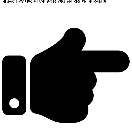
पछिल्लो
२४ घण्टामा एक हजार १७३ सवारीसाधन कारबाहीमा