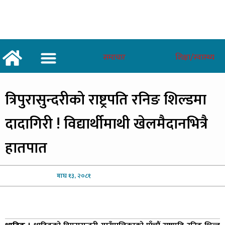
समाचार
शिक्षा/स्वास्थ्य
अर्थ/वाणिज्य
शिक्षा/स्वास्थ्य
साताकाे जनमत
त्रिपुरासुन्दरीको
राष्ट्रपति रनिङ शिल्डमा
दादागिरी ! विद्यार्थीमाथी खेलमैदानभित्रै
हातपात
माघ
१३, २०८१