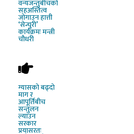
वन्यजन्तुबीचको
सहअस्तित्व
जोगाउन हात्ती
‘सेन्चुरी’
कार्यक्रमः मन्त्री
चौधरी
ग्यासको
बढ्दो
माग र
आपूर्तिबीच
सन्तुलन
ल्याउन
सरकार
प्रयासरतः