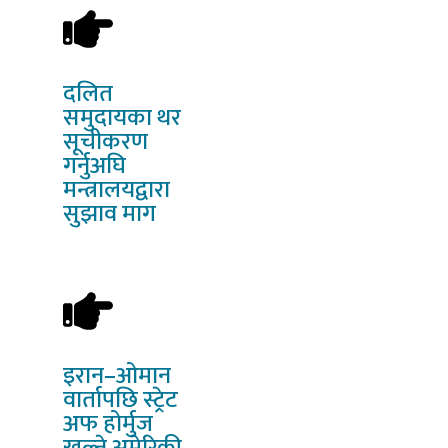
दलित
समुदायका थर
सूचीकरण
गर्नुअघि
मन्त्रालयद्वारा
सुझाव माग
इरान–ओमान
वार्तापछि स्ट्रेट
अफ होर्मुज
खुल्ने अमेरिकी