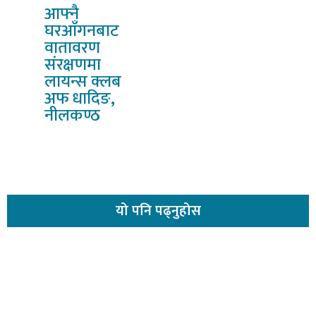
आफ्नै
घरआँगनबाट
वातावरण
संरक्षणमा
लायन्स क्लब
अफ धादिङ,
नीलकण्ठ
यो
पनि पढ्नुहोस