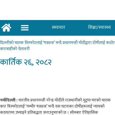
समाचार
शिक्षा/स्वास्थ्य
अर्थ/वाणिज्य
शिक्षा/स्वास्थ्य
साताकाे जनमत
दिल्लीको
घातक विस्फोटलाई ‘षड्यन्त्र’ भन्दै प्रधानमन्त्री मोदीद्वारा दोषीलाई कठोर
कारबाहीको चेतावनी
कार्तिक
२६, २०८२
नयाँदिल्ली :
भारतीय प्रधानमन्त्री नरेन्द्र मोदीले राजधानीको मुटुमा भएको घातक
कार विस्फोटलाई ‘गम्भीर षड्यन्त्र’ भन्दै यस घटनाका दोषीहरूलाई न्यायको
कठघरामा उभ्याइने प्रतिबद्धता जनाउनुभएको छ । सोमबार ऐतिहासिक