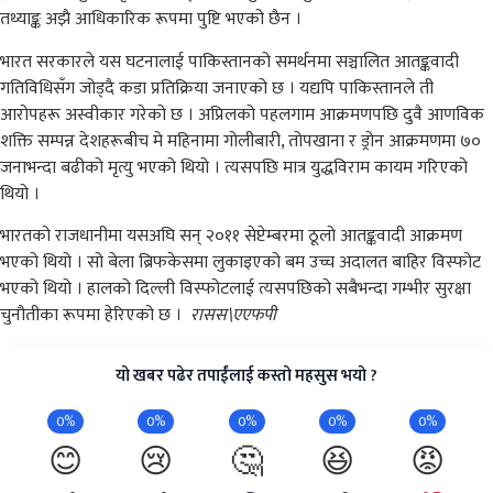
तथ्याङ्क अझै आधिकारिक रूपमा पुष्टि भएको छैन ।
भारत सरकारले यस घटनालाई पाकिस्तानको समर्थनमा सञ्चालित आतङ्कवादी
गतिविधिसँग जोड्दै कडा प्रतिक्रिया जनाएको छ । यद्यपि पाकिस्तानले ती
आरोपहरू अस्वीकार गरेको छ । अप्रिलको पहलगाम आक्रमणपछि दुवै आणविक
शक्ति सम्पन्न देशहरूबीच मे महिनामा गोलीबारी, तोपखाना र ड्रोन आक्रमणमा ७०
जनाभन्दा बढीको मृत्यु भएको थियो । त्यसपछि मात्र युद्धविराम कायम गरिएको
थियो ।
भारतको राजधानीमा यसअघि सन् २०११ सेप्टेम्बरमा ठूलो आतङ्कवादी आक्रमण
भएको थियो । सो बेला ब्रिफकेसमा लुकाइएको बम उच्च अदालत बाहिर विस्फोट
भएको थियो । हालको दिल्ली विस्फोटलाई त्यसपछिको सबैभन्दा गम्भीर सुरक्षा
चुनौतीका रूपमा हेरिएको छ ।
रासस\एएफपी
यो खबर पढेर तपाईंलाई कस्तो महसुस भयो ?
0%
0%
0%
0%
0%
😊
😢
🤔
😆
😡