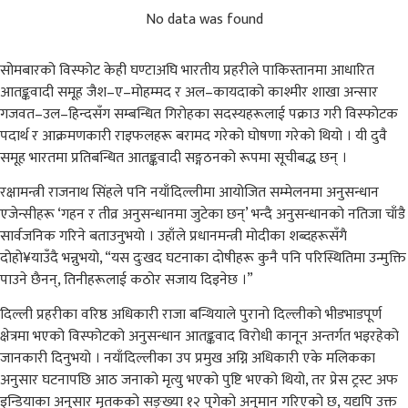
No data was found
सोमबारको विस्फोट केही घण्टाअघि भारतीय प्रहरीले पाकिस्तानमा आधारित
आतङ्कवादी समूह जैश–ए–मोहम्मद र अल–कायदाको काश्मीर शाखा अन्सार
गजवत–उल–हिन्दसँग सम्बन्धित गिरोहका सदस्यहरूलाई पक्राउ गरी विस्फोटक
पदार्थ र आक्रमणकारी राइफलहरू बरामद गरेको घोषणा गरेको थियो । यी दुवै
समूह भारतमा प्रतिबन्धित आतङ्कवादी सङ्गठनको रूपमा सूचीबद्ध छन् ।
रक्षामन्त्री राजनाथ सिंहले पनि नयाँदिल्लीमा आयोजित सम्मेलनमा अनुसन्धान
एजेन्सीहरू ‘गहन र तीव्र अनुसन्धानमा जुटेका छन्’ भन्दै अनुसन्धानको नतिजा चाँडै
सार्वजनिक गरिने बताउनुभयो । उहाँले प्रधानमन्त्री मोदीका शब्दहरूसँगै
दोहो¥याउँदै भन्नुभयो, “यस दुःखद घटनाका दोषीहरू कुनै पनि परिस्थितिमा उन्मुक्ति
पाउने छैनन्, तिनीहरूलाई कठोर सजाय दिइनेछ ।”
दिल्ली प्रहरीका वरिष्ठ अधिकारी राजा बन्थियाले पुरानो दिल्लीको भीडभाडपूर्ण
क्षेत्रमा भएको विस्फोटको अनुसन्धान आतङ्कवाद विरोधी कानून अन्तर्गत भइरहेको
जानकारी दिनुभयो । नयाँदिल्लीका उप प्रमुख अग्नि अधिकारी एके मलिकका
अनुसार घटनापछि आठ जनाको मृत्यु भएको पुष्टि भएको थियो, तर प्रेस ट्रस्ट अफ
इन्डियाका अनुसार मृतकको सङ्ख्या १२ पुगेको अनुमान गरिएको छ, यद्यपि उक्त