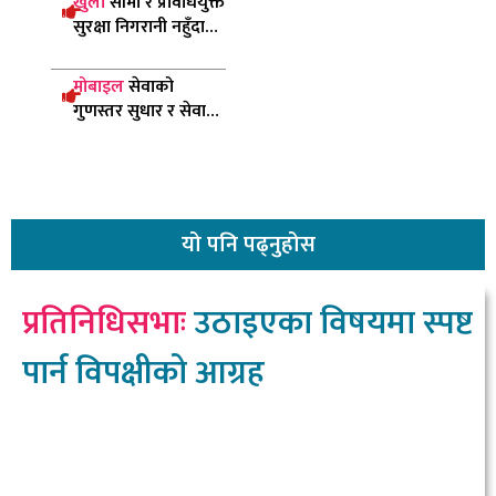
खुला
सीमा र प्रविधियुक्त
सुरक्षा निगरानी नहुँदा
पाँच सय बढी रोहिङ्ग्या
नेपाल छिरे
मोबाइल
सेवाको
गुणस्तर सुधार र सेवा
विस्तारमा ध्यान दिन
दूरसञ्चार प्राधिकरणको
निर्देशन
यो
पनि पढ्नुहोस
प्रतिनिधिसभाः
उठाइएका विषयमा स्पष्ट
पार्न विपक्षीको आग्रह