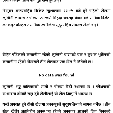
(एनपिएल)मा आज पनि दुई खेल हुँदैछन् ।
त्रिभुवन अन्तरराष्ट्रिय क्रिकेट रङ्गशालामा ११ः४५ बजे हुने पहिलो खेलमा
लुम्बिनी लायन्स र पोखरा एभेन्जर्स भिड्दा अपराह्न ४ः०० बजे साविक विजेता
जनकपुर बोल्ट्स र साविक उपविजेता सुदूरपश्चिम रोयल्स खेल्नेछन् ।
रोहित पौडेलको कप्तानीमा रहेको लुम्बिनी चारमध्ये एक र कुशल भुर्तेलको
कप्तानीमा रहेको पोखराले तीन खेलबाट एक खेल नै जितेको छ ।
No data was found
लुम्बिनी अङ्क तालिकाको सातौँ र पोखरा छैटौँ स्थानमा छ । प्लेअफको
सम्भावना जीवितै राख्न दुवै टोलीलाई यो खेल जित्नुपर्ने अवस्था छ ।
यस्तै अपराह्न हुने दोस्रो खेलमा जनकपुरले सुदूरपश्चिमको सामना गर्नेछ । तीन
खेल खेलेर अङ्कविहीन अवस्थामा रहेको जनकपुर आजको जित निकाल्दै