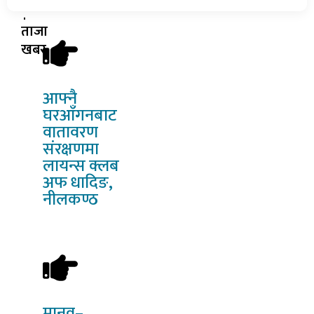
ताजा
खबर
आफ्नै
घरआँगनबाट
वातावरण
संरक्षणमा
लायन्स क्लब
अफ धादिङ,
नीलकण्ठ
मानव–