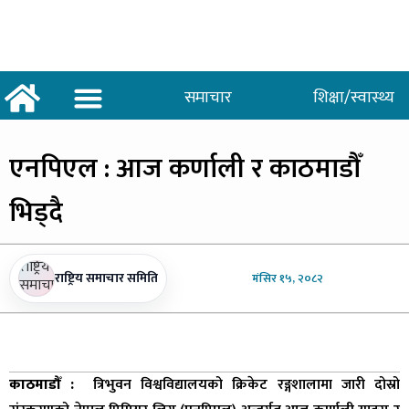
समाचार
शिक्षा/स्वास्थ्य
अर्थ/वाणिज्य
शिक्षा/स्वास्थ्य
साताकाे जनमत
एनपिएल
: आज कर्णाली र काठमाडौँ
भिड्दै
राष्ट्रिय समाचार समिति
मंसिर
१५, २०८२
काठमाडौँ :
त्रिभुवन विश्वविद्यालयको क्रिकेट रङ्गशालामा जारी दोस्रो