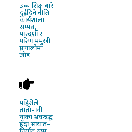
उच्च
शिक्षाबारे
दुईदिने नीति
कार्यशाला
सम्पन्न,
पारदर्शी र
परिणाममुखी
प्रणालीमा
जोड
पहिरोले
तातोपानी
नाका अवरुद्ध
हुँदा आयात–
निर्यात ठप्प