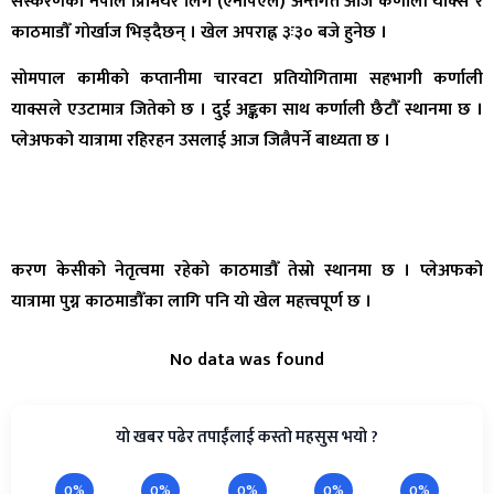
संस्करणको नेपाल प्रिमियर लिग (एनपिएल) अन्तर्गत आज कर्णाली याक्स र
काठमाडौँ गोर्खाज भिड्दैछन् । खेल अपराह्न ३ः३० बजे हुनेछ ।
सोमपाल कामीको कप्तानीमा चारवटा प्रतियोगितामा सहभागी कर्णाली
याक्सले एउटामात्र जितेको छ । दुई अङ्कका साथ कर्णाली छैटौँ स्थानमा छ ।
प्लेअफको यात्रामा रहिरहन उसलाई आज जित्नैपर्ने बाध्यता छ ।
करण केसीको नेतृत्वमा रहेको काठमाडौँ तेस्रो स्थानमा छ । प्लेअफको
यात्रामा पुग्न काठमाडौँका लागि पनि यो खेल महत्त्वपूर्ण छ ।
No data was found
यो खबर पढेर तपाईंलाई कस्तो महसुस भयो ?
0%
0%
0%
0%
0%