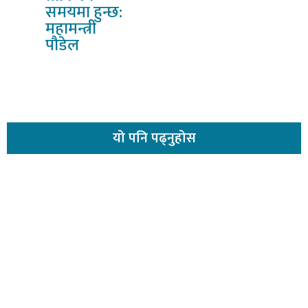
समयमा हुन्छ:
महामन्त्री
पौडेल
यो
पनि पढ्नुहोस