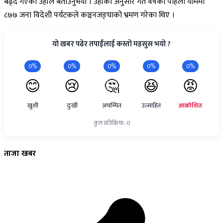
बढ्दै गएको उहाँले बताउनुभयो । उहाँका अनुसार गत वर्षको पहिलो याममा
८७७ जना विदेशी पर्यटकले कञ्चनजङ्घाको भ्रमण गरेका थिए ।
यो खबर पढेर तपाईंलाई कस्तो महसुस भयो ?
0%
0%
0%
0%
0%
😊
😢
🤔
😆
😡
खुशी
दुःखी
अचम्मित
उत्साहित
आक्रोशित
कुल प्रतिक्रिया: 0
ताजा
खबर