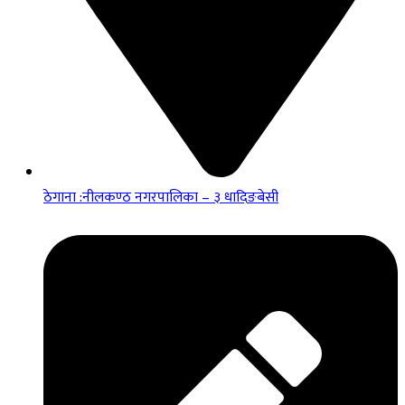
ठेगाना :नीलकण्ठ नगरपालिका – ३ धादिङबेसी