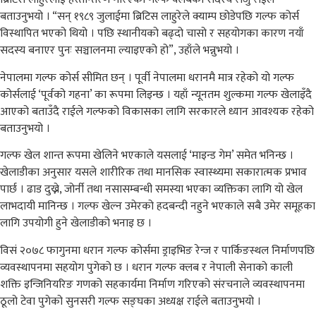
बताउनुभयो । “सन् १९८९ जुलाईमा ब्रिटिस लाहुरेले क्याम्प छोडेपछि गल्फ कोर्स
विस्थापित भएको थियो । पछि स्थानीयको बढ्दो चासो र सहयोगका कारण नयाँ
सदस्य बनाएर पुनः सञ्चालनमा ल्याइएको हो”, उहाँले भन्नुभयो ।
नेपालमा गल्फ कोर्स सीमित छन् । पूर्वी नेपालमा धरानमै मात्र रहेको यो गल्फ
कोर्सलाई ‘पूर्वको गहना’ का रूपमा लिइन्छ । यहाँ न्यूनतम शुल्कमा गल्फ खेलाइँदै
आएको बताउँदै राईले गल्फको विकासका लागि सरकारले ध्यान आवश्यक रहेको
बताउनुभयो ।
गल्फ खेल शान्त रूपमा खेलिने भएकाले यसलाई ‘माइन्ड गेम’ समेत भनिन्छ ।
खेलाडीका अनुसार यसले शारीरिक तथा मानसिक स्वास्थ्यमा सकारात्मक प्रभाव
पार्छ । ढाड दुख्ने, जोर्नी तथा नसासम्बन्धी समस्या भएका व्यक्तिका लागि यो खेल
लाभदायी मानिन्छ । गल्फ खेल्न उमेरको हदबन्दी नहुने भएकाले सबै उमेर समूहका
लागि उपयोगी हुने खेलाडीको भनाइ छ ।
विसं २०७८ फागुनमा धरान गल्फ कोर्समा ड्राइभिङ रेन्ज र पार्किङस्थल निर्माणपछि
व्यवस्थापनमा सहयोग पुगेको छ । धरान गल्फ क्लब र नेपाली सेनाको काली
शक्ति इन्जिनियरिङ गणको सहकार्यमा निर्माण गरिएको संरचनाले व्यवस्थापनमा
ठूलो टेवा पुगेको सुनसरी गल्फ सङ्घका अध्यक्ष राईले बताउनुभयो ।