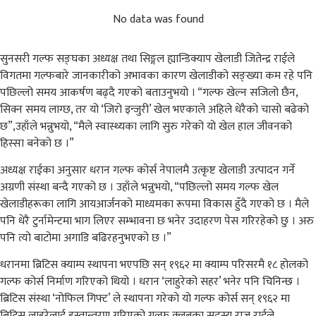
No data was found
सुनसरी गल्फ सङ्घका अध्यक्ष तथा सिङ्गल ह्यान्डिक्याप खेलाडी जितेन्द्र राईले
विगतमा गल्फबारे जानकारीको अभावका कारण खेलाडीको सङ्ख्या कम रहे पनि
पछिल्लो समय आकर्षण बढ्दै गएको बताउनुभयो । “गल्फ खेल्न सजिलो छैन,
सिक्न समय लाग्छ, तर यो ‘जिरो इन्जुरी’ खेल भएकाले अहिले धेरैको चासो बढेको
छ”,उहाँले भन्नुभयो, “मैले स्वास्थ्यका लागि सुरु गरेको यो खेल हाल जीवनको
हिस्सा बनेको छ ।”
अध्यक्ष राईका अनुसार धरान गल्फ कोर्स नेपालमै उत्कृष्ट खेलाडी उत्पादन गर्ने
अग्रणी संस्था बन्दै गएको छ । उहाँले भन्नुभयो, “पछिल्लो समय गल्फ खेल
खेलाडीहरूका लागि आयआर्जनको माध्यमका रूपमा विकास हुँदै गएको छ । मैले
पनि धेरै टुर्नामेन्टमा भाग लिएर सम्भावना छ भनेर उदाहरण पेस गरिरहेको छु । अरु
पनि त्यो बाटोमा अगाडि बढिरहनुभएको छ ।”
धरानमा ब्रिटिस क्याम्प स्थापना भएपछि सन् १९६२ मा क्याम्प परिसरमै १८ होलको
गल्फ कोर्स निर्माण गरिएको थियो । धरान ‘लाहुरेको सहर’ भनेर पनि चिनिन्छ ।
ब्रिटिस संस्था ‘नोफिल गिफ्ट’ ले स्थापना गरेको यो गल्फ कोर्स सन् १९६२ मा
ब्रिटिस लाहुरेलाई हस्तान्तरण गरिएको गल्फ क्लबका सदस्य राजु राईले