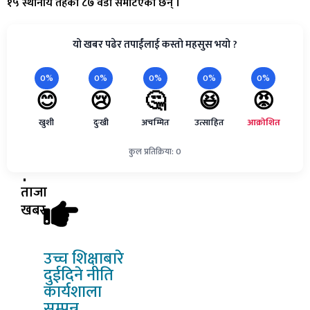
१५ स्थानीय तहका ८७ वडा समेटिएका छन् ।
यो खबर पढेर तपाईंलाई कस्तो महसुस भयो ?
0%
0%
0%
0%
0%
😊
😢
🤔
😆
😡
खुशी
दुःखी
अचम्मित
उत्साहित
आक्रोशित
कुल प्रतिक्रिया: 0
ताजा
खबर
उच्च
शिक्षाबारे
दुईदिने नीति
कार्यशाला
सम्पन्न,