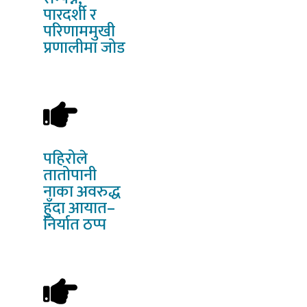
पारदर्शी र
परिणाममुखी
प्रणालीमा जोड
पहिरोले
तातोपानी
नाका अवरुद्ध
हुँदा आयात–
निर्यात ठप्प