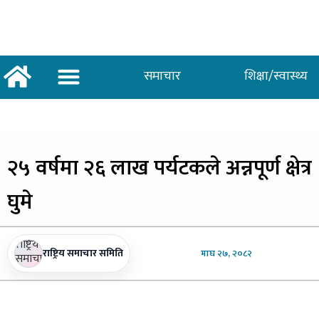
समाचार
शिक्षा/स्वास्थ्य
अर्थ/वाणिज्य
शिक्षा/स्वास्थ्य
साताकाे जनमत
२५
वर्षमा २६ लाख पर्यटकले अन्नपूर्ण क्षेत्र
घुमे
राष्ट्रिय समाचार समिति
माघ
२७, २०८२