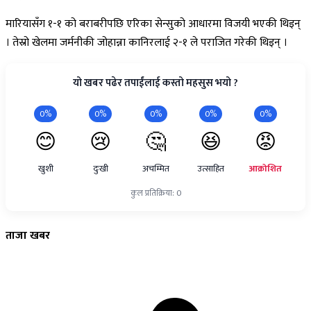
मारियासँग १-१ को बराबरीपछि एरिका सेन्सुको आधारमा विजयी भएकी थिइन्
। तेस्रो खेलमा जर्मनीकी जोहान्ना कानिरलाई २-१ ले पराजित गरेकी थिइन् ।
यो खबर पढेर तपाईंलाई कस्तो महसुस भयो ?
0%
0%
0%
0%
0%
😊
😢
🤔
😆
😡
खुशी
दुःखी
अचम्मित
उत्साहित
आक्रोशित
कुल प्रतिक्रिया: 0
ताजा
खबर