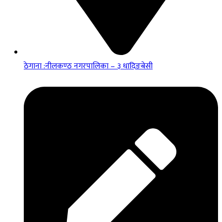
ठेगाना :नीलकण्ठ नगरपालिका – ३ धादिङबेसी