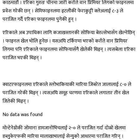
काठमाडौं । एरिका गुरुङ चीनमा जारी कराँते वान प्रिमियर लिगको फाइनलमा
प्रवेश गरेकी छन् । सेमिफाइनलमा इटलीकी फेराकुट्टी क्लेअलाई ८-३ ले
पराजित गर्दै एरिका फाइनलमा पुगेकी हुन् ।
एरिकाले अब उपाधिका लागि कजाखस्तानकी सोफिया बेरुत्सेभासँग खेल्नेछिन्
। फाइनल खेल भोलि हुनेछ । यसअघि टर्किएमा भएको कराँते वान प्रिमियर
लिगमा पनि एरिकाले फाइनलमा सोफियासँगै खेलेकी थिइन् । त्यसबेला एरिका
पराजित भएकी थिइन् ।
क्वाटरफाइनलमा एरिकाले स्लोभाकियाकी मारिया जिबरेत जालालाई ८-० ले
पराजित गरेकी थिइन् । त्यसअघि समूह चरणमा एरिकाले लगातार तीन खेल
जितेकी थिइन् ।
No data was found
मोन्टेनेग्रोकी जोमाना डामजानोभिचलाई २-० ले पराजित गर्दा दोस्रो खेलमा
डब्लुकेएफकी मारिया मालाखाभालाई सेन्युको आधारमा पराजित गरिन् ।