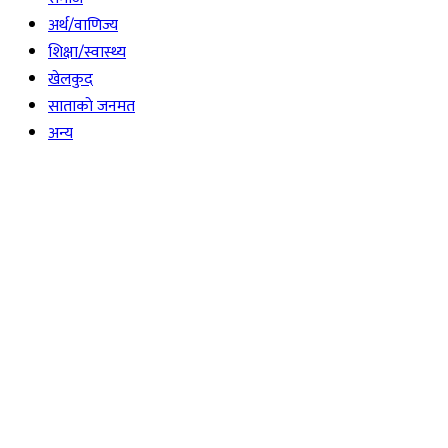
अर्थ/वाणिज्य
शिक्षा/स्वास्थ्य
खेलकुद
साताकाे जनमत
अन्य