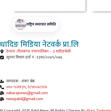
राष्ट्रिय समाचार समिति
धादिङ
मिडिया नेटवर्क प्रा.लि
ठेगाना :नीलकण्ठ नगरपालिका – ३ धादिङबेसी
सूचना विभाग दर्ता न : १३९१/२०७५/०७६
सम्पादक : शंकर श्रेष्ठ
०१०-५२११३५, ९८५१०४८९२४
nabarajnews@gmail.com
newspabil@gmail.com
© Copyright 2026 Pabil News All Rights | Design By:
Flyup Technol