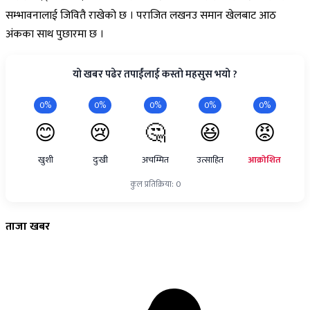
सम्भावनालाई जिवितै राखेको छ । पराजित लखनउ समान खेलबाट आठ
अंकका साथ पुछारमा छ ।
यो खबर पढेर तपाईंलाई कस्तो महसुस भयो ?
0%
0%
0%
0%
0%
😊
😢
🤔
😆
😡
खुशी
दुःखी
अचम्मित
उत्साहित
आक्रोशित
कुल प्रतिक्रिया: 0
ताजा
खबर