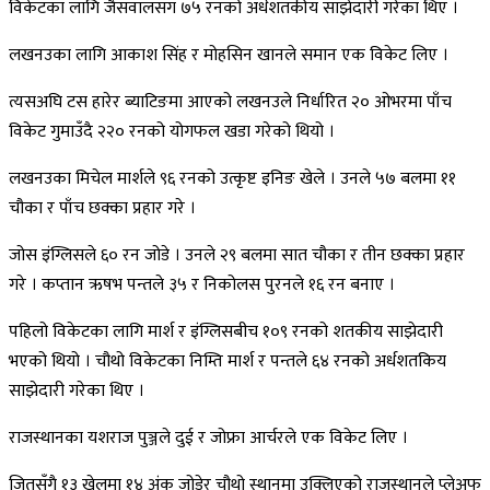
विकेटका लागि जैसवालसँग ७५ रनको अर्धशतकीय साझेदारी गरेका थिए ।
लखनउका लागि आकाश सिंह र मोहसिन खानले समान एक विकेट लिए ।
त्यसअघि टस हारेर ब्याटिङमा आएको लखनउले निर्धारित २० ओभरमा पाँच
विकेट गुमाउँदै २२० रनको योगफल खडा गरेको थियो ।
लखनउका मिचेल मार्शले ९६ रनको उत्कृष्ट इनिङ खेले । उनले ५७ बलमा ११
चौका र पाँच छक्का प्रहार गरे ।
जोस इंग्लिसले ६० रन जोडे । उनले २९ बलमा सात चौका र तीन छक्का प्रहार
गरे । कप्तान ऋषभ पन्तले ३५ र निकोलस पुरनले १६ रन बनाए ।
पहिलो विकेटका लागि मार्श र इंग्लिसबीच १०९ रनको शतकीय साझेदारी
भएको थियो । चौथो विकेटका निम्ति मार्श र पन्तले ६४ रनको अर्धशतकिय
साझेदारी गरेका थिए ।
राजस्थानका यशराज पुञ्जले दुई र जोफ्रा आर्चरले एक विकेट लिए ।
जितसँगै १३ खेलमा १४ अंक जोडेर चौथो स्थानमा उक्लिएको राजस्थानले प्लेअफ