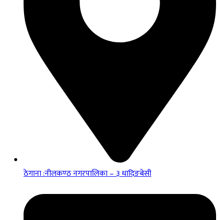
ठेगाना :नीलकण्ठ नगरपालिका – ३ धादिङबेसी