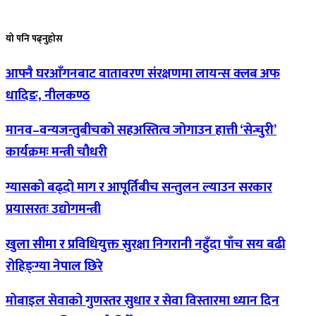
यो
पनि पढ्नुहोस
आफ्नै
घरआँगनबाट वातावरण संरक्षणमा लायन्स क्लब अफ
धादिङ, नीलकण्ठ
मानव–वन्यजन्तुबीचको
सहअस्तित्व जोगाउन हात्ती ‘सेन्चुरी’
कार्यक्रमः मन्त्री चौधरी
ग्यासको
बढ्दो माग र आपूर्तिबीच सन्तुलन ल्याउन सरकार
प्रयासरतः उद्योगमन्त्री
खुला
सीमा र प्रविधियुक्त सुरक्षा निगरानी नहुँदा पाँच सय बढी
रोहिङ्ग्या नेपाल छिरे
मोबाइल
सेवाको गुणस्तर सुधार र सेवा विस्तारमा ध्यान दिन