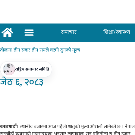
समाचार
शिक्षा/स्वास्थ्य
अर्थ/वाणिज्य
शिक्षा/स्वास्थ्य
साताकाे जनमत
तोलामा
तीन हजार तीन सयले घट्यो सुनको मूल्य
राष्ट्रिय समाचार समिति
जेठ
६, २०८३
काठमाडौँ।
स्थानीय बजारमा आज पहेँलो धातुको मूल्य ओरालो लागेको छ । नेपाल
सुनचाँदी व्यवसायी महासङ्घका अनुसार छापावाला सुन प्रतितोला रु तीन हजार