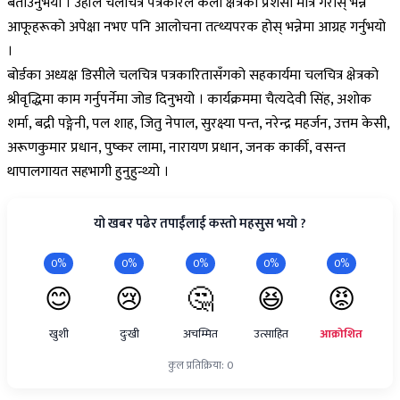
बताउनुभयो । उहाँले चलचित्र पत्रकारले कला क्षेत्रको प्रशंसा मात्रै गरोस् भन्ने
आफूहरूको अपेक्षा नभए पनि आलोचना तत्थ्यपरक होस् भन्नेमा आग्रह गर्नुभयो
।
बोर्डका अध्यक्ष डिसीले चलचित्र पत्रकारितासँगको सहकार्यमा चलचित्र क्षेत्रको
श्रीवृद्धिमा काम गर्नुपर्नेमा जोड दिनुभयो । कार्यक्रममा चैत्यदेवी सिंह, अशोक
शर्मा, बद्री पङ्गेनी, पल शाह, जितु नेपाल, सुरक्ष्या पन्त, नरेन्द्र महर्जन, उत्तम केसी,
अरूणकुमार प्रधान, पुष्कर लामा, नारायण प्रधान, जनक कार्की, वसन्त
थापालगायत सहभागी हुनुहुन्थ्यो ।
यो खबर पढेर तपाईंलाई कस्तो महसुस भयो ?
0%
0%
0%
0%
0%
😊
😢
🤔
😆
😡
खुशी
दुःखी
अचम्मित
उत्साहित
आक्रोशित
कुल प्रतिक्रिया: 0