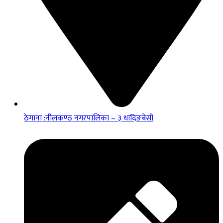
ठेगाना :नीलकण्ठ नगरपालिका – ३ धादिङबेसी