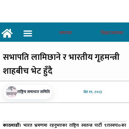
समाचार
शिक्षा/स्वास्थ्य
अर्थ/वाणिज्य
शिक्षा/स्वास्थ्य
साताकाे जनमत
सभापति
लामिछाने र भारतीय गृहमन्त्री
शाहबीच भेट हुँदै
राष्ट्रिय समाचार समिति
जेठ
१९, २०८३
काठमाडौँ।
भारत भ्रमणमा रहनुभएका राष्ट्रिय स्वतन्त्र पार्टी ९रास्वपा०का