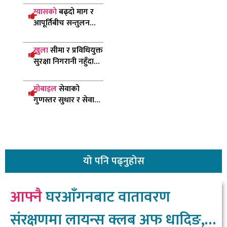
मन्त्री चौधरी
ग्यासको
बढ्दो माग र
आपूर्तिबीच सन्तुलन
ल्याउन सरकार
प्रयासरतः उद्योगमन्त्री
खुला
सीमा र प्रविधियुक्त
सुरक्षा निगरानी नहुँदा
पाँच सय बढी रोहिङ्ग्या
नेपाल छिरे
मोबाइल
सेवाको
गुणस्तर सुधार र सेवा
विस्तारमा ध्यान दिन
दूरसञ्चार प्राधिकरणको
निर्देशन
यो
पनि पढ्नुहोस
आफ्नै
घरआँगनबाट वातावरण
संरक्षणमा लायन्स क्लब अफ धादिङ,