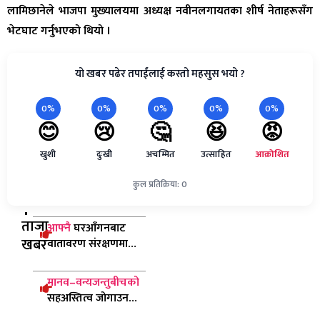
लामिछानेले भाजपा मुख्यालयमा अध्यक्ष नवीनलगायतका शीर्ष नेताहरूसँग
भेटघाट गर्नुभएको थियो ।
यो खबर पढेर तपाईंलाई कस्तो महसुस भयो ?
0%
0%
0%
0%
0%
😊
😢
🤔
😆
😡
खुशी
दुःखी
अचम्मित
उत्साहित
आक्रोशित
कुल प्रतिक्रिया: 0
ताजा
आफ्नै
घरआँगनबाट
खबर
वातावरण संरक्षणमा
लायन्स क्लब अफ
धादिङ, नीलकण्ठ
मानव–वन्यजन्तुबीचको
सहअस्तित्व जोगाउन
हात्ती ‘सेन्चुरी’ कार्यक्रमः