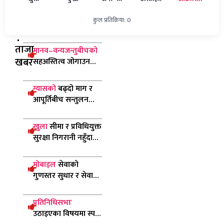
कुल प्रतिक्रिया: 0
ताजा
मानव–वन्यजन्तुबीचको
खबर
सहअस्तित्व जोगाउन
हात्ती ‘सेन्चुरी’ कार्यक्रमः
मन्त्री चौधरी
ग्यासको
बढ्दो माग र
आपूर्तिबीच सन्तुलन
ल्याउन सरकार
प्रयासरतः उद्योगमन्त्री
खुला
सीमा र प्रविधियुक्त
सुरक्षा निगरानी नहुँदा
पाँच सय बढी रोहिङ्ग्या
नेपाल छिरे
मोबाइल
सेवाको
गुणस्तर सुधार र सेवा
विस्तारमा ध्यान दिन
दूरसञ्चार प्राधिकरणको
प्रतिनिधिसभाः
निर्देशन
उठाइएका विषयमा स्पष्ट