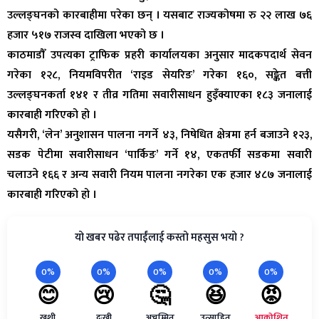
उल्लङ्घनको कारबाहीमा परेका छन् । यसबाट राज्यकोषमा रु २२ लाख ७६
हजार ५१७ राजस्व दाखिला भएको छ ।
काठमाडौँ उपत्यका ट्राफिक प्रहरी कार्यालयका अनुसार मादकपदार्थ सेवन
गरेका १२८, नियमविपरीत ‘राइड सेयरिङ’ गरेका १६०, सङ्केत बत्ती
उल्लङ्घनकर्ता १४१ र तीव्र गतिमा सवारीसाधन हुइँक्याएका १८३ जनालाई
कारबाही गरिएको हो ।
यसैगरी, ‘लेन’ अनुशासन पालना नगर्ने ४३, निषेधित क्षेत्रमा हर्न बजाउने १२३,
सडक पेटीमा सवारीसाधन ‘पार्किङ’ गर्ने १४, एकतर्फी सडकमा सवारी
चलाउने १६६ र अन्य सवारी नियम पालना नगरेका एक हजार ४८७ जनालाई
कारबाही गरिएको हो ।
यो खबर पढेर तपाईंलाई कस्तो महसुस भयो ?
0%
0%
0%
0%
0%
😊
😢
🤔
😆
😡
खुशी
दुःखी
अचम्मित
उत्साहित
आक्रोशित