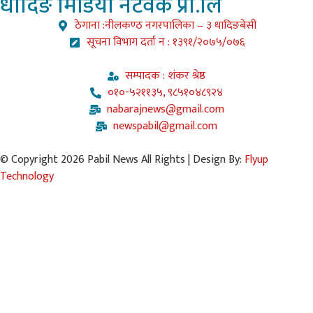
धादिङ
मिडिया नेटवर्क प्रा.लि
ठेगाना :नीलकण्ठ नगरपालिका – ३ धादिङबेसी
सूचना विभाग दर्ता न : १३९१/२०७५/०७६
सम्पादक : शंकर श्रेष्ठ
०१०-५२११३५, ९८५१०४८९२४
nabarajnews@gmail.com
newspabil@gmail.com
© Copyright 2026 Pabil News All Rights | Design By:
Flyup
Technology