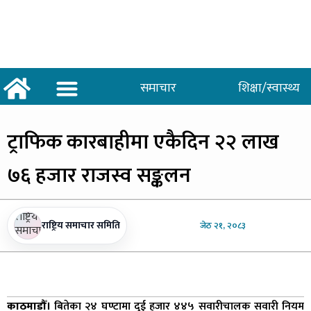
समाचार
शिक्षा/स्वास्थ्य
अर्थ/वाणिज्य
शिक्षा/स्वास्थ्य
साताकाे जनमत
ट्राफिक
कारबाहीमा एकैदिन २२ लाख
७६ हजार राजस्व सङ्कलन
राष्ट्रिय समाचार समिति
जेठ
२१, २०८३
काठमाडौँ।
बितेका २४ घण्टामा दुई हजार ४४५ सवारीचालक सवारी नियम