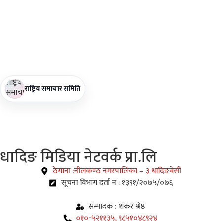
राष्ट्रिय समाचार समिति
धादिङ
मिडिया नेटवर्क प्रा.लि
ठेगाना :नीलकण्ठ नगरपालिका – ३ धादिङबेसी
सूचना विभाग दर्ता न : १३९१/२०७५/०७६
सम्पादक : शंकर श्रेष्ठ
०१०-५२११३५, ९८५१०४८९२४