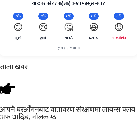
यो खबर पढेर तपाईंलाई कस्तो महसुस भयो ?
0%
0%
0%
0%
0%
😊
😢
🤔
😆
😡
खुशी
दुःखी
अचम्मित
उत्साहित
आक्रोशित
कुल प्रतिक्रिया: 0
ताजा
खबर
आफ्नै
घरआँगनबाट वातावरण संरक्षणमा लायन्स क्लब
अफ धादिङ, नीलकण्ठ