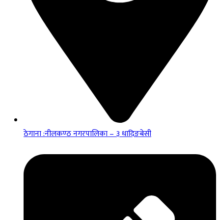
ठेगाना :नीलकण्ठ नगरपालिका – ३ धादिङबेसी