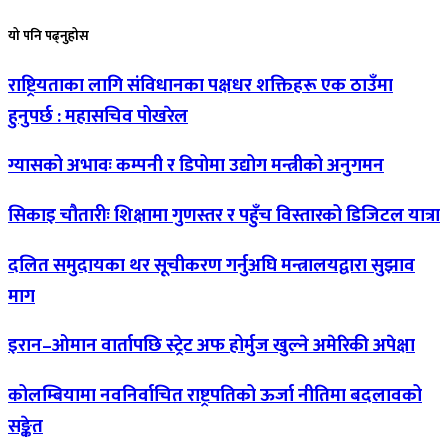
यो
पनि पढ्नुहोस
राष्ट्रियताका
लागि संविधानका पक्षधर शक्तिहरू एक ठाउँमा
हुनुपर्छ : महासचिव पोखरेल
ग्यासको
अभावः कम्पनी र डिपोमा उद्योग मन्त्रीको अनुगमन
सिकाइ
चौतारीः शिक्षामा गुणस्तर र पहुँच विस्तारको डिजिटल यात्रा
दलित
समुदायका थर सूचीकरण गर्नुअघि मन्त्रालयद्वारा सुझाव
माग
इरान–ओमान
वार्तापछि स्ट्रेट अफ होर्मुज खुल्ने अमेरिकी अपेक्षा
कोलम्बियामा
नवनिर्वाचित राष्ट्रपतिको ऊर्जा नीतिमा बदलावको
सङ्केत