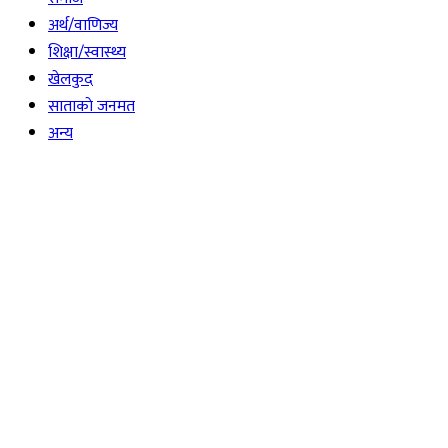
अर्थ/वाणिज्य
शिक्षा/स्वास्थ्य
खेलकुद
साताकाे जनमत
अन्य