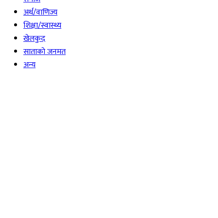
अर्थ/वाणिज्य
शिक्षा/स्वास्थ्य
खेलकुद
साताकाे जनमत
अन्य