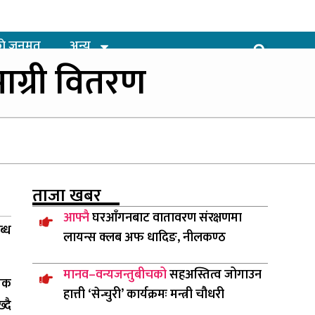
ाे जनमत
अन्य
ाग्री वितरण
ताजा
खबर
आफ्नै
घरआँगनबाट वातावरण संरक्षणमा
ब्ध
लायन्स क्लब अफ धादिङ, नीलकण्ठ
मानव–वन्यजन्तुबीचको
सहअस्तित्व जोगाउन
तिक
हात्ती ‘सेन्चुरी’ कार्यक्रमः मन्त्री चौधरी
्दै