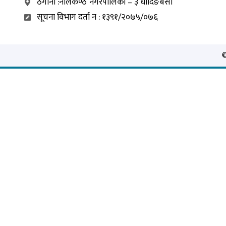
ठेगाना :नीलकण्ठ नगरपालिका – ३ धादिङबेसी
सूचना विभाग दर्ता न : १३९१/२०७५/०७६
©