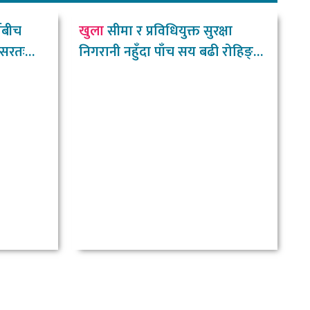
िबीच
खुला
सीमा र प्रविधियुक्त सुरक्षा
ासरतः
निगरानी नहुँदा पाँच सय बढी रोहिङ्ग्या
नेपाल छिरे