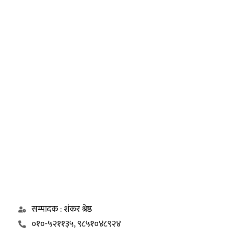
सम्पादक : शंकर श्रेष्ठ
०१०-५२११३५, ९८५१०४८९२४