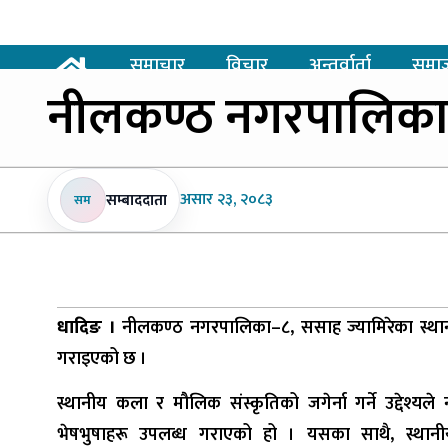
समाचार
विचार
अन्तर्वार्ता
समा
नीलकण्ठ
नगरपालिकाद्
असार
२३, २०८३
सम्बाददाता
सम
धादिङ ।
नीलकण्ठ नगरपालिका–८, ससाह ज्यामिरेका स्थानीय
गराइएको छ ।
स्थानीय कला र मौलिक संस्कृतिको जगेर्ना गर्ने उद्देश्य
भेषभुषाहरू उपलब्ध गराएको हो । यसका साथै, स्थानीय न