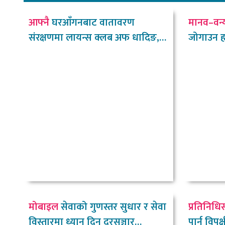
आफ्नै
घरआँगनबाट वातावरण
मानव–वन्
संरक्षणमा लायन्स क्लब अफ धादिङ,
जोगाउन हात्
नीलकण्ठ
चौधरी
मोबाइल
सेवाको गुणस्तर सुधार र सेवा
प्रतिनिधि
विस्तारमा ध्यान दिन दूरसञ्चार
पार्न विपक