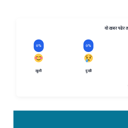
यो खबर पढेर त
0%
0%
खुशी
दुःखी