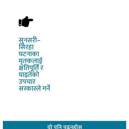
सुनसरी–
सिरहा
घटनाका
मृतकलाई
क्षतिपूर्ति र
घाइतेको
उपचार
सरकारले गर्ने
यो
पनि पढ्नुहोस