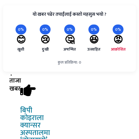
यो खबर पढेर तपाईंलाई कस्तो महसुस भयो ?
0%
0%
0%
0%
0%
😊
😢
🤔
😆
😡
खुशी
दुःखी
अचम्मित
उत्साहित
आक्रोशित
कुल प्रतिक्रिया: 0
ताजा
खबर
बिपी
कोइराला
क्यान्सर
अस्पतालमा