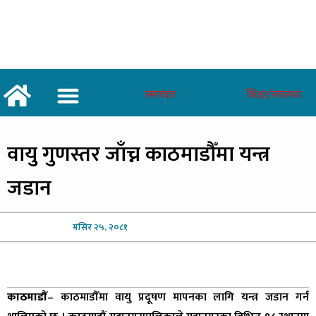
समाचार
शिक्षा/स्वास्थ्य
अर्थ/वाणिज्य
शिक्षा/स्वास्थ्य
साताकाे जनमत
वायु
गुणस्तर जाँच्न काठमाडौँमा यन्त्र
जडान
मंसिर
२५, २०८१
काठमाडौँ
– काठमाडौँमा वायु प्रदूषण मापनका लागि यन्त्र जडान गर्न