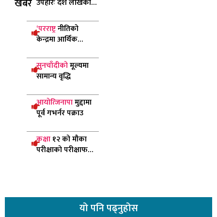
खबर
उपहारः दश लाखको
‘बम्पर’ पुरस्कार घोषणा
‘परराष्ट्र
नीतिको
केन्द्रमा आर्थिक
कूटनीति छ’
सुनचाँदीको
मूल्यमा
सामान्य वृद्धि
आयोत्जिनापा
मुद्दामा
पूर्व गभर्नर पक्राउ
कक्षा
१२ को मौका
परीक्षाको परीक्षाफल
प्रकाशित
यो
पनि पढ्नुहोस