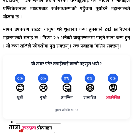
पठाउँछन् । उपकरणले प्रदान गरेका तथ्याङ्कलाई वेब पोर्टल र मोवाइल
एप्लिकेसनका माध्यमबाट सर्वसाधारणको पहुँचमा पुर्याउने महानगरको
योजना छ ।
मापन उपकरण राख्दा वायुमा धेरै धुलाका कण हुनसक्ने ठाउँ छानिएको
महानगरको भनाइ छ । पिएम २.५ भनेको वायुमण्डलमा पाइने साना कण हुन्
। यी कण सजिलै फोक्सोमा पुग्न सक्छन् । रक्त प्रवाहमा मिसिन सक्छन् ।
यो खबर पढेर तपाईंलाई कस्तो महसुस भयो ?
0%
0%
0%
0%
0%
😊
😢
🤔
😆
😡
खुशी
दुःखी
अचम्मित
उत्साहित
आक्रोशित
कुल प्रतिक्रिया: 0
ताजा
करदाता
प्रोत्साहन