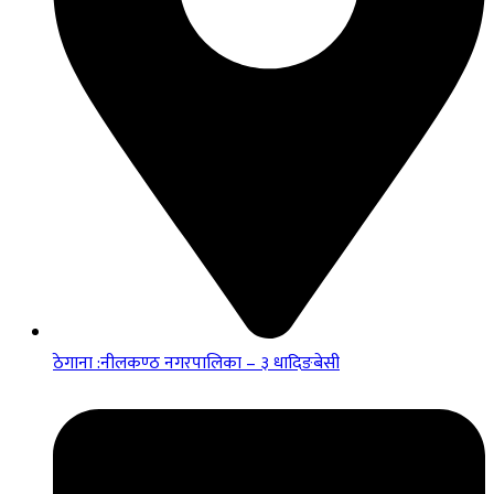
ठेगाना :नीलकण्ठ नगरपालिका – ३ धादिङबेसी