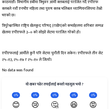
काठमाडौं। विभागीय डर्बीमा त्रिभुवन आर्मी क्लबलाई पराजित गर्दै एपीएफ
क्लबले नवौं एनभीए महिला तथा पुरुष क्लब भलिबल च्याम्पियनसिपमा तेस्रो
भएको छ।
त्रिपुरेश्वरस्थित राष्ट्रिय खेलकुद परिषद् (राखेप)को कभर्डहलमा शनिबार सम्पन्न
खेलमा एपीएफले ३–० को सोझो सेटमा पराजित गरेको हो।
एपीएफलाई आर्मीले कुनै पनि सेटमा चुनौती दिन सकेन। एपीएफले तीन सेट
२५–१३, २५–१७ र २५–१० ले जित्यो।
No data was found
यो खबर पढेर तपाईंलाई कस्तो महसुस भयो ?
0%
0%
0%
0%
0%
😊
😢
🤔
😆
😡