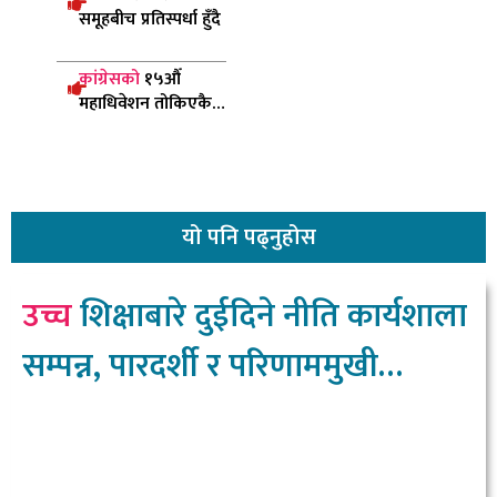
समूहबीच प्रतिस्पर्धा हुँदै
कांग्रेसको
१५औँ
महाधिवेशन तोकिएकै
समयमा हुन्छ: महामन्त्री
पौडेल
यो
पनि पढ्नुहोस
उच्च
शिक्षाबारे दुईदिने नीति कार्यशाला
सम्पन्न, पारदर्शी र परिणाममुखी
प्रणालीमा जोड