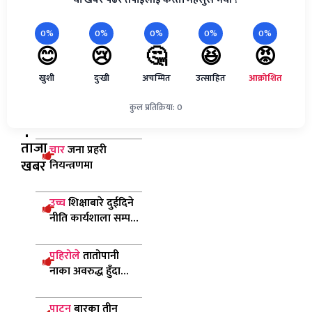
0%
0%
0%
0%
0%
😊
😢
🤔
😆
😡
खुशी
दुःखी
अचम्मित
उत्साहित
आक्रोशित
कुल प्रतिक्रिया: 0
ताजा
चार
जना प्रहरी
खबर
नियन्त्रणमा
उच्च
शिक्षाबारे दुईदिने
नीति कार्यशाला सम्पन्न,
पारदर्शी र परिणाममुखी
प्रणालीमा जोड
पहिरोले
तातोपानी
नाका अवरुद्ध हुँदा
आयात–निर्यात ठप्प
पाटन
बारका तीन