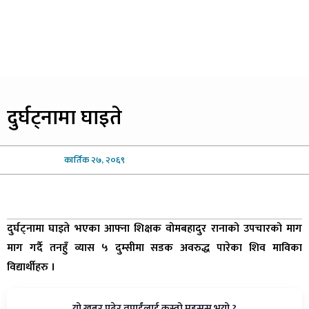
दुर्घट्नामा
घाइते
कार्तिक
२७, २०६९
दुर्घट्नामा घाइते भएका आफ्ना शिक्षक वोमबहादुर रानाको उपचारको माग
माग गर्दै तनहुँ व्यास ५ दुम्सीमा सडक अवरुद्ध पारेका शिव माविका
विद्यार्थीहरु ।
यो खबर पढेर तपाईंलाई कस्तो महसुस भयो ?