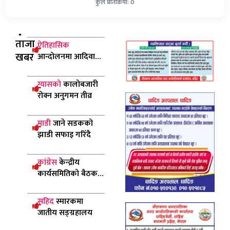
कुल प्रतिक्रिया: 0
ताजा
ऐतिहासिक
खबर
आन्दोलनमा आदिवासी
जनजाति समुदायको
महत्वपूर्ण योगदानः
ग्यासको
कालोबजारी
उपराष्ट्रपति यादव
रोक्न अनुगमन तीव्र
माडी
जाने सडकको
झाडी सफाइ गरिँदै
कांग्रेस
केन्द्रीय
कार्यसमितिको बैठक
सुरु
सहिद
स्मारकमा
जातीय सङ्ग्रहालय