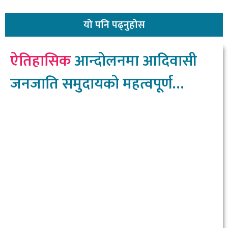
यो
पनि पढ्नुहोस
ऐतिहासिक
आन्दोलनमा आदिवासी
जनजाति समुदायको महत्वपूर्ण
योगदानः उपराष्ट्रपति यादव