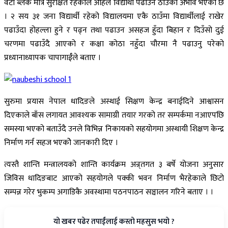
वटा ब्लक मात्र सुरक्षित रहेकाले अहिले विद्यार्थी पढाउने ठाउँको अभाव भएको छ
। २ सय ३१ जना विद्यार्थी रहेको विद्यालयमा एकै ठाउँमा विद्यार्थीलाई राखेर
पढाउँदा होहल्ला हुने र पढ्न तथा पढाउन असहज हुँदा बिहान र दिउँसो दुई
चरणमा पढाउँदै आएको र कक्षा कोठा नहुँदा चौरमा नै पढाउनु परेको
प्रध्यानाध्यापक चापागाईँले बताए ।
सुरुमा प्रयास नेपाल धादिङले अस्थाई सिक्षण केन्द्र बनाईदिने आश्वासन
दिएकाले बाँस लगायत आवश्यक सामाग्री तयार गरको तर सम्पर्कमा नआएपछि
समस्या भएको बताउँदै उनले विभिन्न निकायको सहयोगमा अस्थायी शिक्षण केन्द्र
निर्माण गर्न सहज भएकोे जानकारी दिए ।
त्यस्तै शान्ति मन्त्रालयको शान्ति कार्यक्रम अन्र्तगत ३ बर्षे योजना अनुसार
जिविस धादिङबाट आएको सहयोगले पक्की भवन निर्माण भैरहेकाले छिटो
सम्पन्न गरेर भुकम्प अगाडिकै अवस्थामा पठनपाठन सञ्चालन गरिने बताए । ।
यो खबर पढेर तपाईंलाई कस्तो महसुस भयो ?