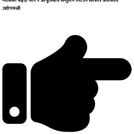
ग्यासको
बढ्दो माग र आपूर्तिबीच सन्तुलन ल्याउन सरकार प्रयासरतः
उद्योगमन्त्री