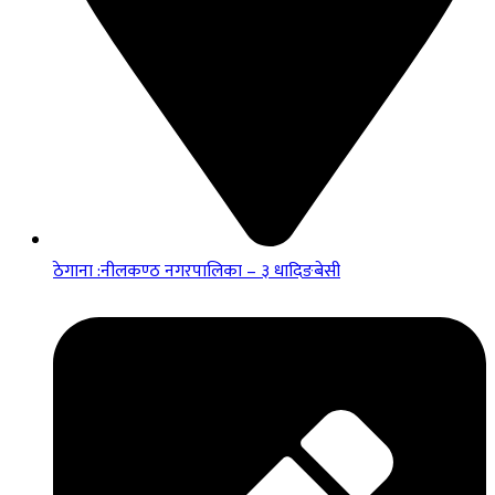
ठेगाना :नीलकण्ठ नगरपालिका – ३ धादिङबेसी