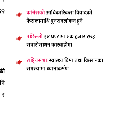
११२
कांग्रेसको
आधिकारिकता विवादको
फैसलामाथि पुनरावलोकन हुने
पछिल्लो
२४ घण्टामा एक हजार १७३
सवारीसाधन कारबाहीमा
राष्ट्रियसभाः
स्वास्थ्य बिमा तथा किसानका
समस्यामा ध्यानाकर्षण
ढी
पनि
ु र