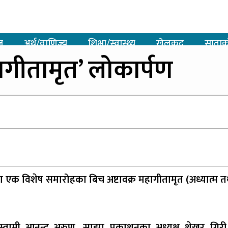
ज
अर्थ/वाणिज्य
शिक्षा/स्वास्थ्य
खेलकुद
साताक
हागीतामृत’ लोकार्पण
 एक विशेष समारोहका बिच अष्टावक्र महागीतामृत (अध्यात्म त
स्वामी आनन्द अरुण, साझा प्रकाशनका अध्यक्ष शेखर गिरी