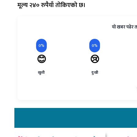
मूल्य २४० रुपैयाँ तोकिएको छ।
यो खबर पढेर त
0%
0%
😊
😢
खुशी
दुःखी