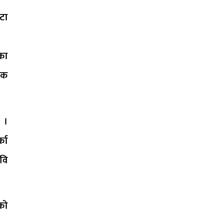
टा
का
िक
ो ।
्का
रवि
कको