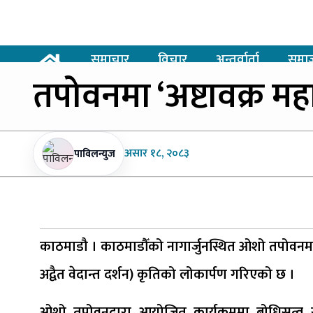
समाचार
विचार
अन्तर्वार्ता
समा
तपोवनमा
‘अष्टावक्र म
असार
१८, २०८३
पाविलन्युज
काठमाडौ । काठमाडौँको नागार्जुनस्थित ओशो तपोवनमा
अद्वैत वेदान्त दर्शन) कृतिको लोकार्पण गरिएको छ ।
ओशो तपोवनद्वारा आयोजित कार्यक्रममा बोधिसत्व 