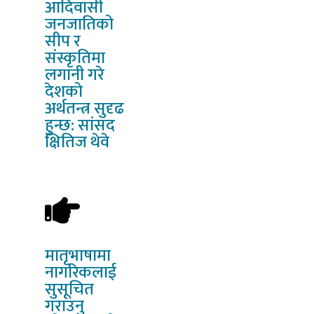
आदिवासी
जनजातिको
सीप र
संस्कृतिमा
लगानी गरे
देशको
अर्थतन्त्र सुदृढ
हुन्छ: सांसद
क्षितिज थेवे
मातृभाषामा
नागरिकलाई
सुसूचित
गराउनु