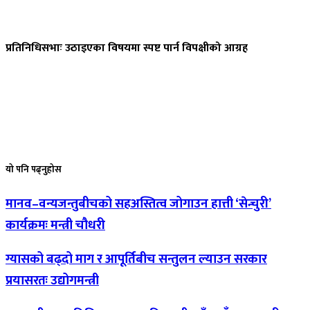
प्रतिनिधिसभाः
उठाइएका विषयमा स्पष्ट पार्न विपक्षीको आग्रह
यो
पनि पढ्नुहोस
मानव–वन्यजन्तुबीचको
सहअस्तित्व जोगाउन हात्ती ‘सेन्चुरी’
कार्यक्रमः मन्त्री चौधरी
ग्यासको
बढ्दो माग र आपूर्तिबीच सन्तुलन ल्याउन सरकार
प्रयासरतः उद्योगमन्त्री