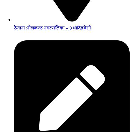
ठेगाना :नीलकण्ठ नगरपालिका – ३ धादिङबेसी