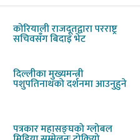
सामान्य अभियोजक अर्नेस्टिना गोडोयका अनुसार अगुइरेले सर
कोरियाली
राजदूतद्वारा परराष्ट्र
सचिवसँग बिदाइ भेट
दिल्लीका
मुख्यमन्त्री
पशुपतिनाथको दर्शनमा आउनुहुने
पत्रकार
महासङ्घको ग्लोबल
मिडिया सम्मेलनः टोकियो