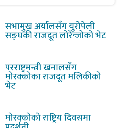
कारी कर्मचारी र उच्च […]
सभामुख
अर्यालसँग युरोपेली
सङ्घकी राजदूत लोरेन्जोको भेट
परराष्ट्रमन्त्री
खनालसँग
मोरक्कोका राजदूत मलिकीको
भेट
मोरक्कोको
राष्ट्रिय दिवसमा
प्रदर्शनी