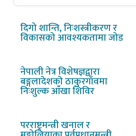
घटनामध्ये एक मानिन्छ । 
दिगो
शान्ति, निःशस्त्रीकरण र
विकासको आवश्यकतामा जोड
नेपाली
नेत्र विशेषज्ञद्वारा
बङ्गलादेशको ठाकुरगाँवमा
निःशुल्क आँखा शिविर
परराष्ट्रमन्त्री
खनाल र
मङ्गोलियाका पूर्वप्रधानमन्त्री