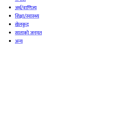
अर्थ/वाणिज्य
शिक्षा/स्वास्थ्य
खेलकुद
साताकाे जनमत
अन्य