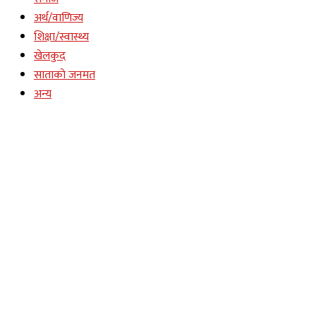
अर्थ/वाणिज्य
शिक्षा/स्वास्थ्य
खेलकुद
साताकाे जनमत
अन्य