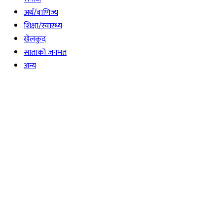
अर्थ/वाणिज्य
शिक्षा/स्वास्थ्य
खेलकुद
साताकाे जनमत
अन्य